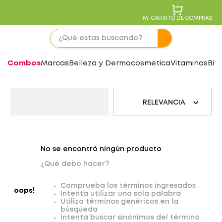
MI CARRITO DE COMPRAS
Combos
Marcas
Belleza y Dermocosmetica
Vitaminas
Bie
RELEVANCIA
No se encontró ningún producto
¿Qué debo hacer?
Comprueba los términos ingresados
oops!
Intenta utilizar una sola palabra
Utiliza términos genéricos en la
búsqueda
Intenta buscar sinónimos del término