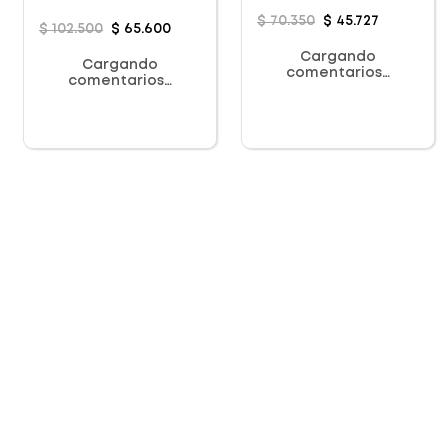
Acondicionador +
Tratamiento
$
70
.
350
$
45
.
727
$
102
.
500
$
65
.
600
Cargando
Cargando
comentarios…
comentarios…