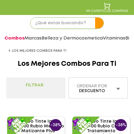
MI CARRITO DE COMPRAS
Combos
Marcas
Belleza y Dermocosmetica
Vitaminas
Bie
LOS MEJORES COMBOS PARA TI
Los Mejores Combos Para Ti
FILTRAR
ORDENAR POR
DESCUENTO
-
38%
-
38%