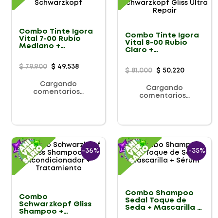
Combo Tinte Igora
Combo Tinte Igora
Vital 7-00 Rubio
Vital 8-00 Rubio
Mediano +
Claro +
Matizante Plus
Tratamiento
Schwarzkopf
Schwarzkopf Gliss
$
79
.
900
$
49
.
538
$
81
.
000
$
50
.
220
Ultra Repair
Cargando
Cargando
comentarios…
comentarios…
-
36%
-
35%
Combo Shampoo
Combo
Sedal Toque de
Schwarzkopf Gliss
Seda + Mascarilla +
Shampoo +
Sérum