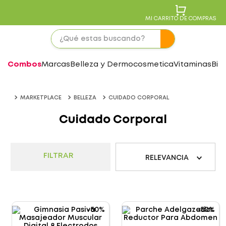
MI CARRITO DE COMPRAS
Combos
Marcas
Belleza y Dermocosmetica
Vitaminas
Bie
MARKETPLACE
BELLEZA
CUIDADO CORPORAL
Cuidado Corporal
FILTRAR
RELEVANCIA
-
50%
-
50%