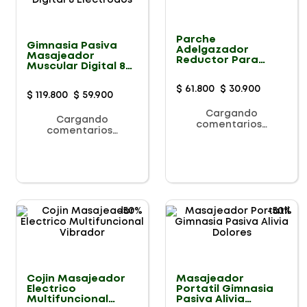
Parche
Gimnasia Pasiva
Adelgazador
Masajeador
Reductor Para
Muscular Digital 8
Abdomen
Electrodos
$
61
.
800
$
30
.
900
$
119
.
800
$
59
.
900
Cargando
Cargando
comentarios…
comentarios…
-
50%
-
50%
Cojin Masajeador
Masajeador
Electrico
Portatil Gimnasia
Multifuncional
Pasiva Alivia