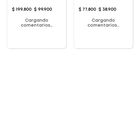
Vibrador
Dolores
$
199
.
800
$
99
.
900
$
77
.
800
$
38
.
900
Cargando
Cargando
comentarios…
comentarios…