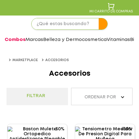
MI CARRITO DE COMPRAS
Combos
Marcas
Belleza y Dermocosmetica
Vitaminas
Bie
MARKETPLACE
ACCESORIOS
Accesorios
FILTRAR
ORDENAR POR
-
50%
-
50%