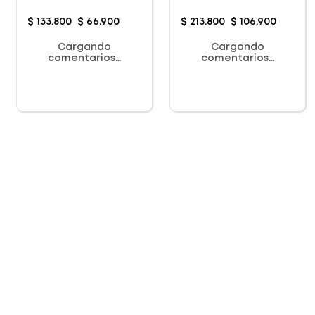
Termica
Profunda
$
133
.
800
$
66
.
900
$
213
.
800
$
106
.
900
Cargando
Cargando
comentarios…
comentarios…