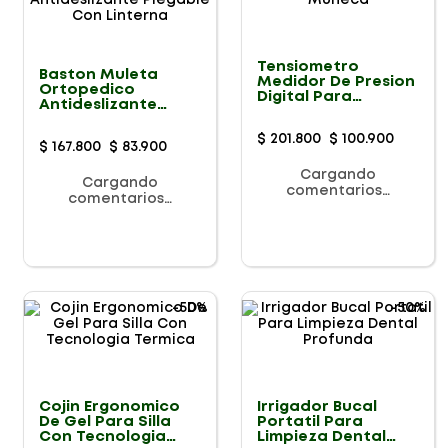
Tensiometro
Baston Muleta
Medidor De Presion
Ortopedico
Digital Para
Antideslizante
Muñeca
Plegable Con
Linterna
$
201
.
800
$
100
.
900
$
167
.
800
$
83
.
900
Cargando
Cargando
comentarios…
comentarios…
-
50%
-
50%
Cojin Ergonomico
Irrigador Bucal
De Gel Para Silla
Portatil Para
Con Tecnologia
Limpieza Dental