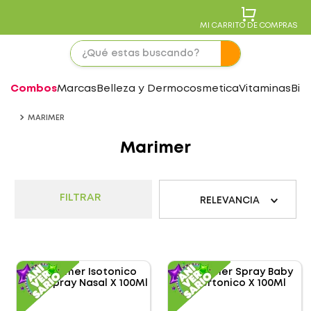
MI CARRITO DE COMPRAS
Combos
Marcas
Belleza y Dermocosmetica
Vitaminas
Bie
MARIMER
Marimer
FILTRAR
RELEVANCIA