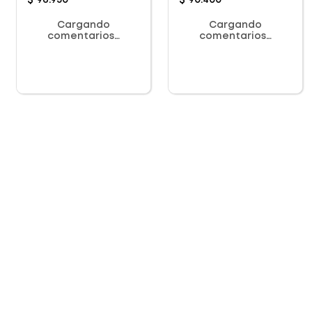
$
96
.
950
$
90
.
400
Cargando
Cargando
comentarios…
comentarios…