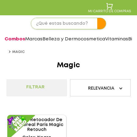
MI CARRITO DE COMPRAS
Combos
Marcas
Belleza y Dermocosmetica
Vitaminas
Bie
MAGIC
Magic
FILTRAR
RELEVANCIA