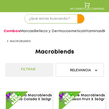
MI CARRITO DE COMPRAS
Combos
Marcas
Belleza y Dermocosmetica
Vitaminas
Bie
MACROBLENDS
Macroblends
FILTRAR
RELEVANCIA