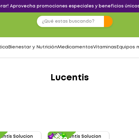
brar! Aprovecha promociones especiales y beneficios únicos
tica
Bienestar y Nutrición
Medicamentos
Vitaminas
Equipos 
Lucentis
S