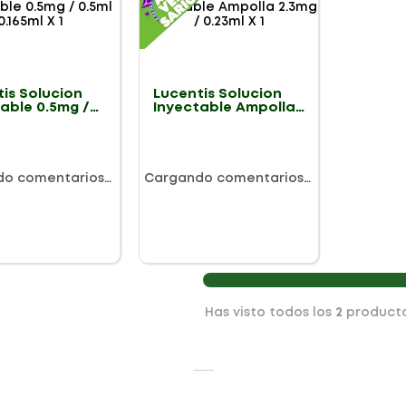
is Solucion
Lucentis Solucion
able 0.5mg /
Inyectable Ampolla
.165ml X 1
2.3mg / 0.23ml X 1
do comentarios…
Cargando comentarios…
Has visto todos los
2
product