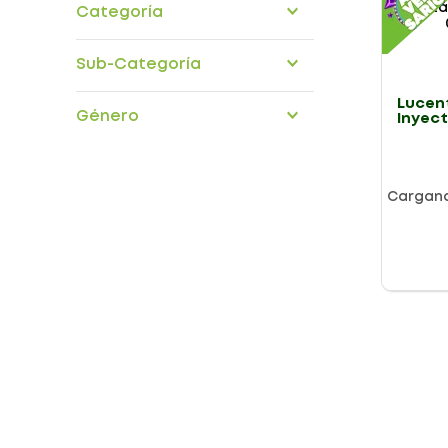
Categoría
medicamentos
Sub-Categoría
organos-sensoriales
Lucent
Género
Inyect
0.5ml 0
Cargan
Presentación