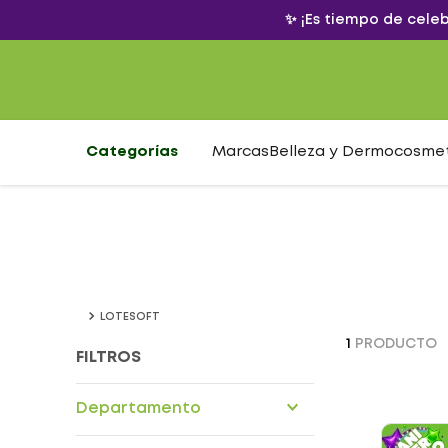
✨ ¡Es tiempo de cele
Categorías
Marcas
Belleza y Dermocosme
LOTESOFT
1
PRODUCTO
FILTROS
Departamento
Drogueria