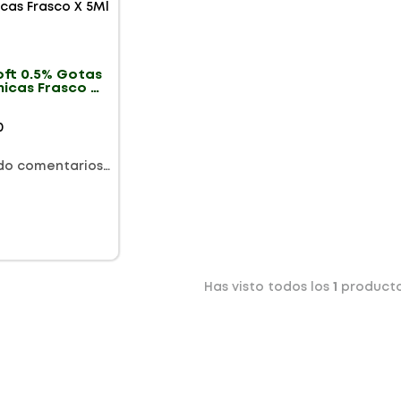
oft 0.5% Gotas
micas Frasco X
0
do comentarios…
Has visto todos los
1
product