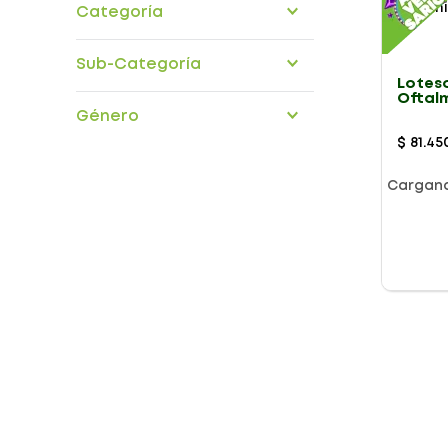
Categoría
medicamentos
Sub-Categoría
Lotes
Oftal
organos-sensoriales
5Ml
Género
$
81
.
45
Cargan
Presentación