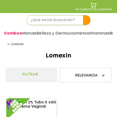
MI CARRITO DE COMPRAS
Combos
Marcas
Belleza y Dermocosmetica
Vitaminas
Bie
LOMEXIN
Lomexin
FILTRAR
RELEVANCIA