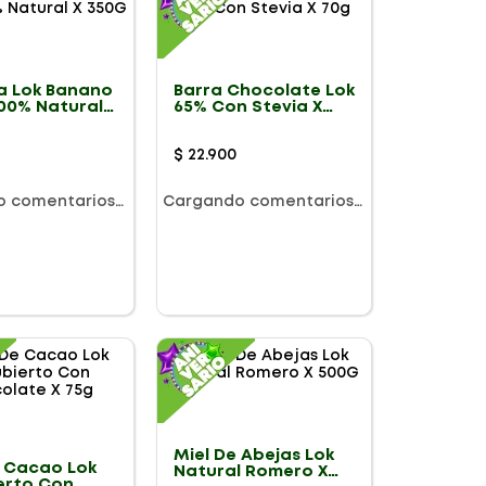
a Lok Banano
Barra Chocolate Lok
100% Natural
65% Con Stevia X
70g
$
22
.
900
o comentarios…
Cargando comentarios…
Miel De Abejas Lok
e Cacao Lok
Natural Romero X
erto Con