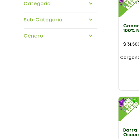
Categoría
Cereales
Sub-Categoría
Confiteria snacks
Cacao
Endulzantes
100% N
bajo-azucar
reposteria
Azuca
Género
blandos
cereales-listos
$
31
.
50
dulces
duros
Cargan
miel
Presentación
Barra
Oscur