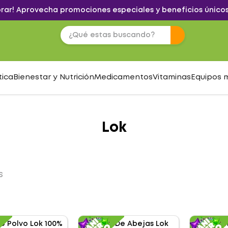
brar! Aprovecha promociones especiales y beneficios únicos
tica
Bienestar y Nutrición
Medicamentos
Vitaminas
Equipos 
Lok
S