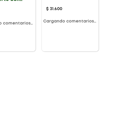
500G
ate X 75g
$
31
.
600
Cargando comentarios…
o comentarios…