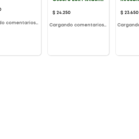
 X 60g
Almendra Mani X
Chocol
60g
0
$
24
.
250
$
23
.
650
do comentarios…
Cargando comentarios…
Cargand