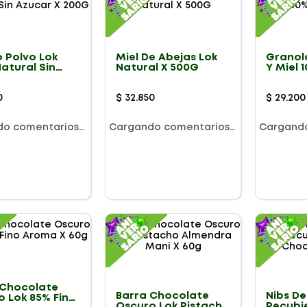
 Polvo Lok
Miel De Abejas Lok
Granol
atural Sin
Natural X 500G
Y Miel 
r X 200G
X 350G
0
$
32
.
850
$
29
.
200
do comentarios…
Cargando comentarios…
Cargand
 Chocolate
Barra Chocolate
Nibs D
o Lok 85% Fino
Oscuro Lok Pistacho
Recubi