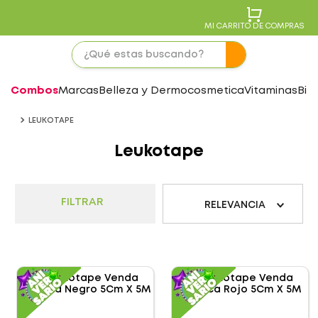
MI CARRITO DE COMPRAS
Combos
Marcas
Belleza y Dermocosmetica
Vitaminas
Bie
LEUKOTAPE
Leukotape
FILTRAR
RELEVANCIA