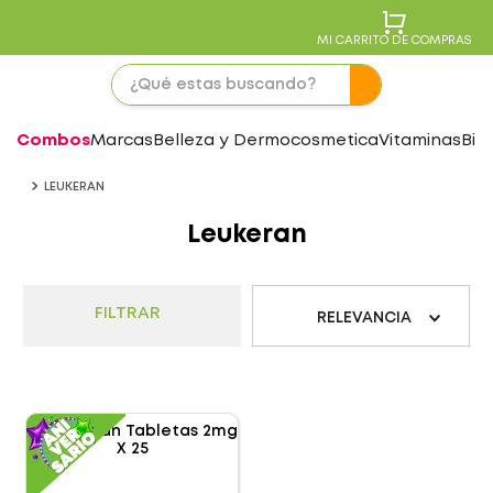
MI CARRITO DE COMPRAS
Combos
Marcas
Belleza y Dermocosmetica
Vitaminas
Bie
LEUKERAN
Leukeran
FILTRAR
RELEVANCIA