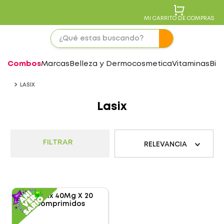
MI CARRITO DE COMPRAS
Combos
Marcas
Belleza y Dermocosmetica
Vitaminas
Bie
LASIX
Lasix
FILTRAR
RELEVANCIA