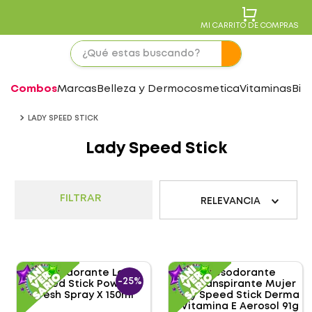
MI CARRITO DE COMPRAS
Combos
Marcas
Belleza y Dermocosmetica
Vitaminas
Bie
LADY SPEED STICK
Lady Speed Stick
FILTRAR
RELEVANCIA
-
25%