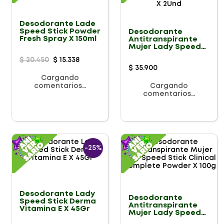
Desodorante Lade
Speed Stick Powder
Desodorante
Fresh Spray X 150ml
Antitranspirante
Mujer Lady Speed
Stick Derma +
$
20
.
450
$
15
.
338
Vitamina E Aerosol
$
35
.
900
91g X 2Und
Cargando
comentarios…
Cargando
comentarios…
-
25%
Desodorante Lady
Desodorante
Speed Stick Derma
Antitranspirante
Vitamina E X 45Gr
Mujer Lady Speed
Stick Clinical