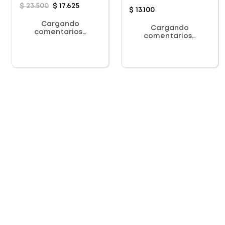
Complete Powder X
$
23
.
500
$
17
.
625
$
13
.
100
100g
Cargando
Cargando
comentarios…
comentarios…