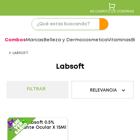
MI CARRITO DE COMPRAS
Combos
Marcas
Belleza y Dermocosmetica
Vitaminas
Bie
LABSOFT
Labsoft
FILTRAR
RELEVANCIA