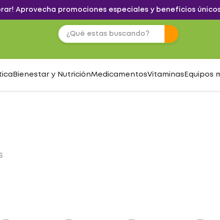
brar! Aprovecha promociones especiales y beneficios únicos
tica
Bienestar y Nutrición
Medicamentos
Vitaminas
Equipos 
S