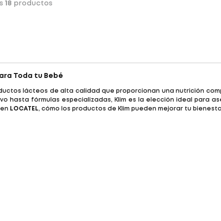
os
18
productos
para Toda tu Bebé
ductos lácteos de alta calidad que proporcionan una nutrición comp
o hasta fórmulas especializadas, Klim es la elección ideal para a
 en
LOCATEL
, cómo los productos de Klim pueden mejorar tu bienestar 