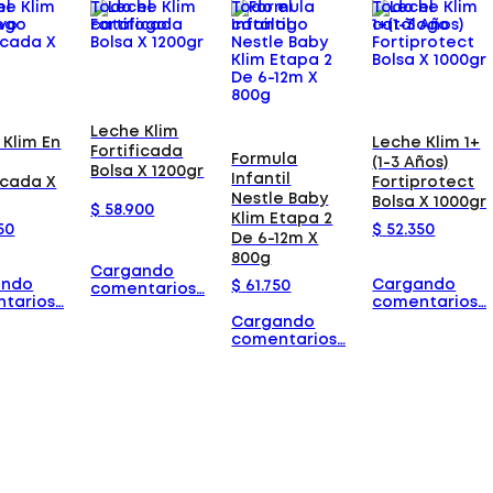
el
Todo el
Todo el
Todo el
ogo
catálogo
catálogo
catálogo
Leche Klim
 Klim En
Leche Klim 1+
Fortificada
Formula
(1-3 Años)
Bolsa X 1200gr
Infantil
icada X
Fortiprotect
Nestle Baby
Bolsa X 1000gr
$
58
.
900
Klim Etapa 2
50
$
52
.
350
De 6-12m X
800g
Cargando
ando
Cargando
$
61
.
750
comentarios…
tarios…
comentarios…
Cargando
comentarios…