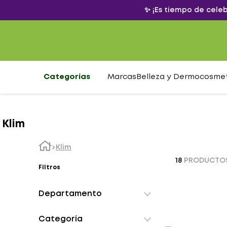
✨ ¡Es tiempo de cele
Categorías
Marcas
Belleza y Dermocosme
Klim
Klim
18
PRODUCTO
Filtros
Departamento
Alimentos nutricionales
Categoría
Marketplace