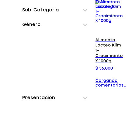
Todo el
Maternidad bebe
alimentos-bebes
catálogo
Sub-Categoría
Confiteria snacks
Snacks
blandos
Género
formulas-infantiles
Alimento
Lácteo Klim
1+
Crecimiento
X 1000g
$
56
.
000
Cargando
comentarios…
Presentación