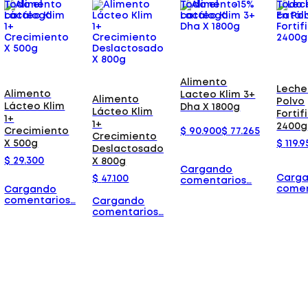
Todo el
Todo el
-
15%
Todo 
catálogo
catálogo
catál
Alimento
Leche
Alimento
Lacteo Klim 3+
Alimento
Polvo
Lácteo Klim
Dha X 1800g
Lácteo Klim
Fortif
1+
1+
2400g
$
90
.
900
$
77
.
265
Crecimiento
Crecimiento
$
119
.
9
X 500g
Deslactosado
$
29
.
300
X 800g
Cargando
Carg
$
47
.
100
comentarios…
comen
Cargando
comentarios…
Cargando
comentarios…