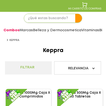
MI CARRITO DE COMPRAS
Combos
Marcas
Belleza y Dermocosmetica
Vitaminas
Bie
KEPPRA
Keppra
FILTRAR
RELEVANCIA