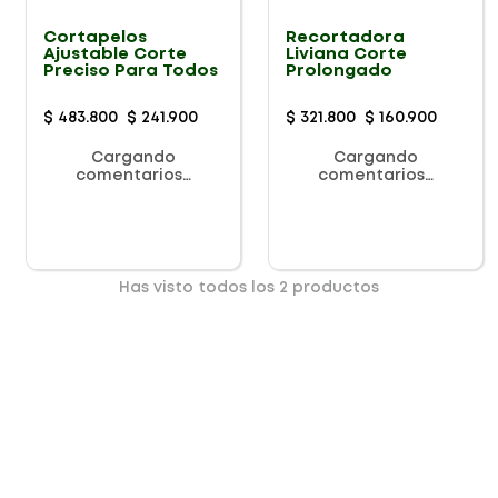
Cortapelos
Recortadora
Ajustable Corte
Liviana Corte
Preciso Para Todos
Prolongado
$
483
.
800
$
241
.
900
$
321
.
800
$
160
.
900
Cargando
Cargando
comentarios…
comentarios…
Has visto todos los
2
productos