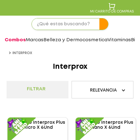
MI CARRITO DE COMPRAS
Combos
Marcas
Belleza y Dermocosmetica
Vitaminas
Bie
INTERPROX
Interprox
FILTRAR
RELEVANCIA