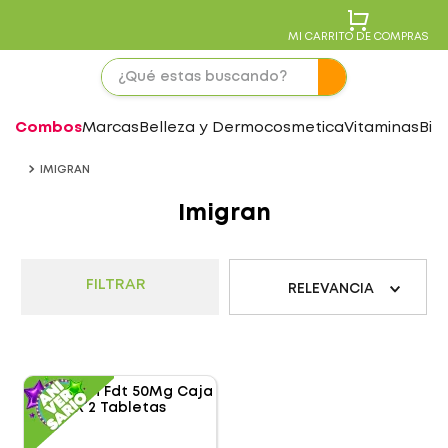
MI CARRITO DE COMPRAS
Combos
Marcas
Belleza y Dermocosmetica
Vitaminas
Bie
IMIGRAN
Imigran
FILTRAR
RELEVANCIA