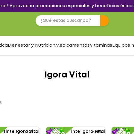
brar! Aprovecha promociones especiales y beneficios únicos
tica
Bienestar y Nutrición
Medicamentos
Vitaminas
Equipos 
Igora Vital
S
-
38%
-
38%