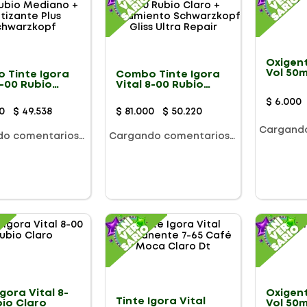
Oxigent
Vol 50m
 Tinte Igora
Combo Tinte Igora
7-00 Rubio
Vital 8-00 Rubio
no +
Claro + Tratamiento
$
6
.
000
ante Plus
Schwarzkopf Gliss
0
$
49
.
538
$
81
.
000
$
50
.
220
rzkopf
Ultra Repair
Cargand
do comentarios…
Cargando comentarios…
Igora Vital 8-
Oxigent
Tinte Igora Vital
bio Claro
Vol 50m