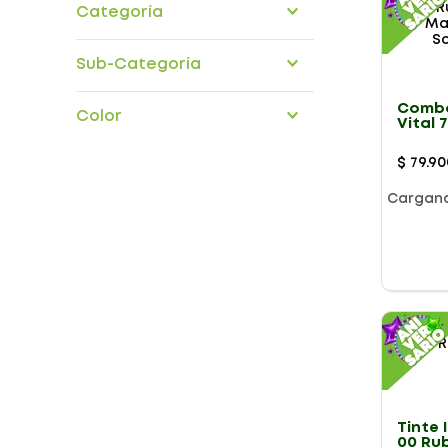
Categoría
Drogueria
Cuidado cabello
Sub-Categoría
Coloración
Combo
Color
Vital 
Media
Matiz
$
79
.
90
Schwa
Cargan
Género
Tinte 
00 Ru