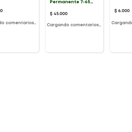
Permanente 7-65
Café Moca Claro Dt
00
$
6
.
000
$
45
.
000
do comentarios…
Cargand
Cargando comentarios…