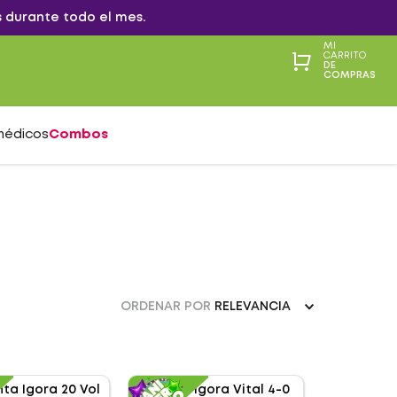
 durante todo el mes.
MI
CARRITO
DE
COMPRAS
médicos
Combos
ORDENAR POR
RELEVANCIA