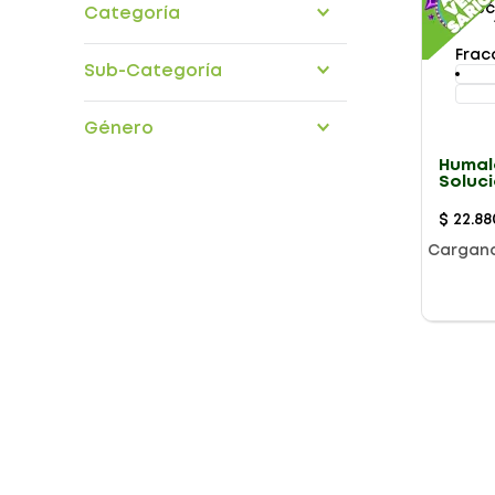
Categoría
medicamentos
Frac
Sub-Categoría
aparato-digestivo
Género
Humal
Soluc
100Ui
$
22
.
88
Cargan
Presentación