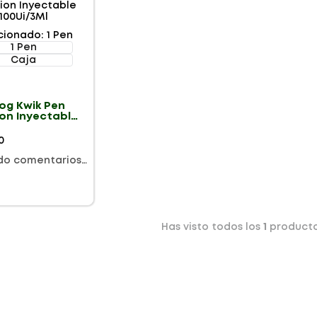
cionado
:
1 Pen
1 Pen
Caja
og Kwik Pen
ion Inyectable
/3Ml
0
do comentarios…
Has visto todos los
1
product