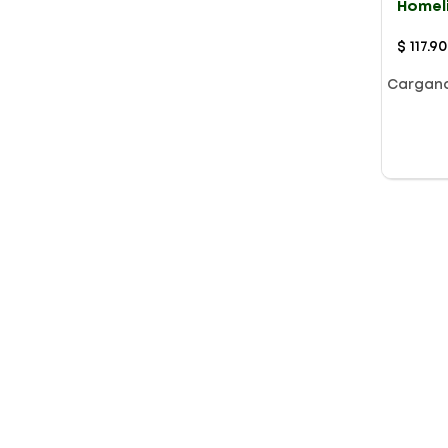
Homel
Lancet
$
117
.
90
Cargan