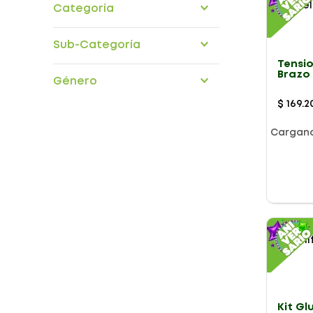
Categoría
Hogar
Maternidad bebe
Accesorios
Sub-Categoría
articulos-maternidad
autoliquidable
Tensi
basculas
Brazo
equipos-medicos-diagnostico
Género
fisioterapia
Digita
equipos-terapia-respiratoria
glucometros
ortopedia-traumatologia
$
169
.
2
monitores-cardiacos
nebulizadores
Cargan
pulsoximetro
tensiometros
termometros
Presentación
Kit G