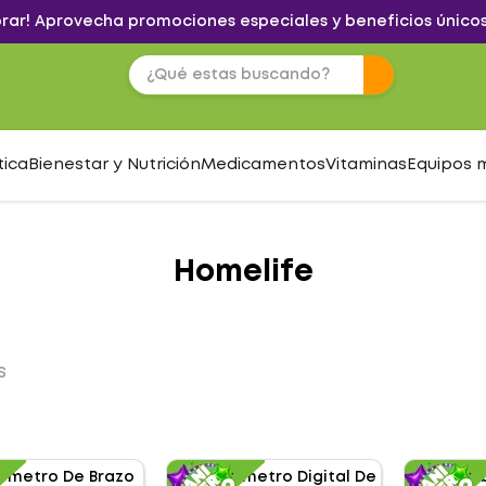
brar! Aprovecha promociones especiales y beneficios únicos
tica
Bienestar y Nutrición
Medicamentos
Vitaminas
Equipos 
Homelife
S