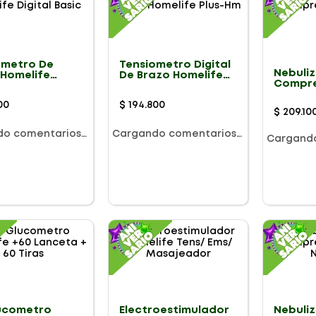
ometro De
Tensiometro Digital
Nebuli
 Homelife
De Brazo Homelife
Compre
l Basic
Plus-Hm
Airlife
00
$
194
.
800
$
209
.
10
do comentarios…
Cargando comentarios…
Cargand
lucometro
Electroestimulador
Nebuli