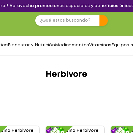
brar! Aprovecha promociones especiales y beneficios únicos
tica
Bienestar y Nutrición
Medicamentos
Vitaminas
Equipos 
Herbivore
S