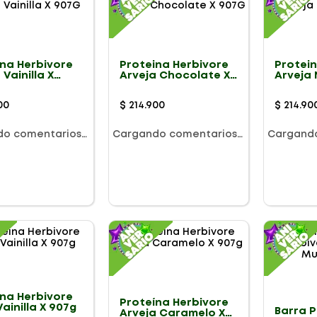
ina Herbivore
Proteina Herbivore
Protei
 Vainilla X
Arveja Chocolate X
Arveja
907G
00
$
214
.
900
$
214
.
90
do comentarios…
Cargando comentarios…
Cargand
ina Herbivore
Proteína Herbivore
ainilla X 907g
Barra 
Arveja Caramelo X