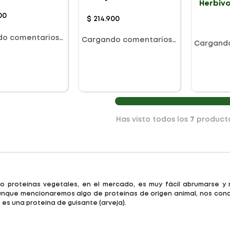
Herbivo
907g
Muffin 
00
$
214
.
900
do comentarios…
Cargando comentarios…
Cargand
Has visto todos los
7
product
 proteínas vegetales, en el mercado, es muy fácil abrumarse y 
 Aunque mencionaremos algo de proteínas de origen animal, nos co
es una proteína de guisante (arveja).