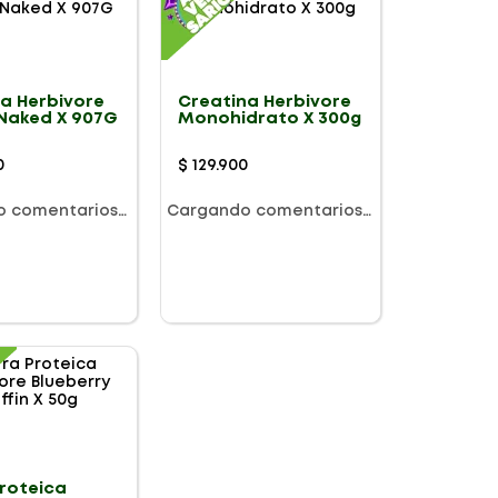
na Herbivore
Creatina Herbivore
 Naked X 907G
Monohidrato X 300g
0
$
129
.
900
o comentarios…
Cargando comentarios…
Proteica