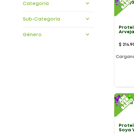
Categoría
suplementos
Sub-Categoría
Prote
ejercicios
Arveja
Género
nutricionales
907G
$
214
.
9
Cargan
Presentación
Prote
Soya V