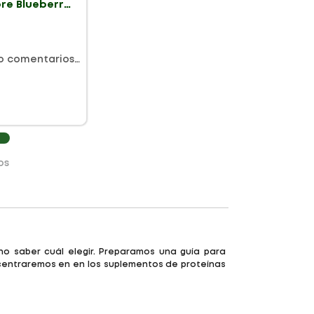
re Blueberry
X 50g
o comentarios…
os
no saber cuál elegir. Preparamos una guía para
ncentraremos en en los suplementos de proteínas