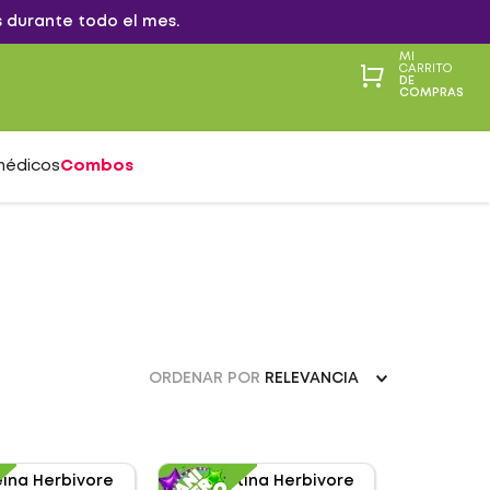
 durante todo el mes.
MI
CARRITO
DE
COMPRAS
médicos
Combos
ORDENAR POR
RELEVANCIA