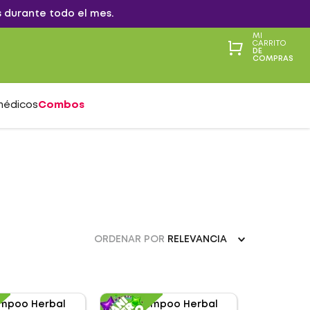
 durante todo el mes.
MI
CARRITO
DE
COMPRAS
médicos
Combos
ORDENAR POR
RELEVANCIA