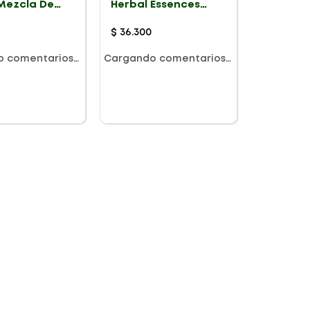
 Mezcla De
Herbal Essences
Para El
Argan Oil Of
 X 100ml
Morocco X 400ml
$
36
.
300
o comentarios…
Cargando comentarios…