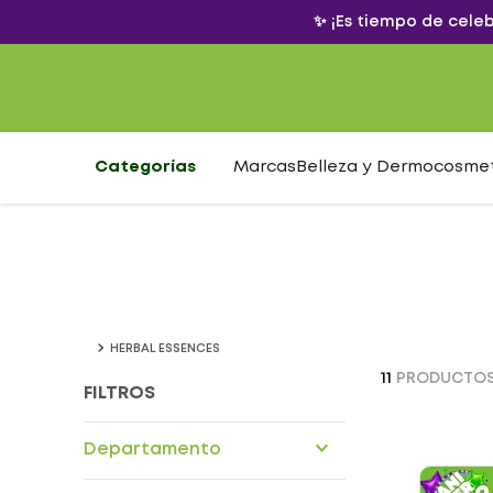
✨ ¡Es tiempo de cele
Categorías
Marcas
Belleza y Dermocosme
HERBAL ESSENCES
11
PRODUCTO
FILTROS
Departamento
Cuidado personal