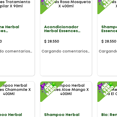
me Herbal
Acondicionador
Shampo
ces
Herbal Essences
Essenc
miento
Rosa Mosqueta X
Mosque
r X 90ml
400ml
0
$
28
.
550
$
28
.
550
do comentarios…
Cargando comentarios…
Cargand
oo Herbal
Shampoo Herbal
Bio: Re