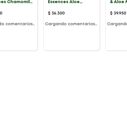
ces Chamomile
Essences Aloe
& Aloe
Ml
Mango X 400Ml
Aceite 
Cabello
0
$
36
.
300
$
39
.
950
do comentarios…
Cargando comentarios…
Cargand