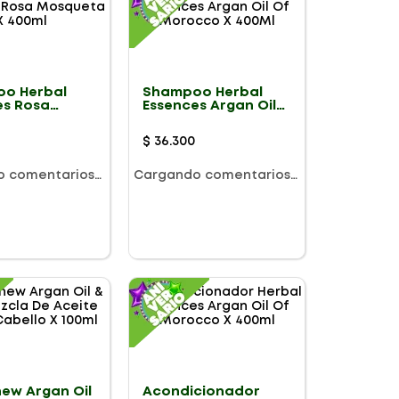
o Herbal
Shampoo Herbal
es Rosa
Essences Argan Oil
ta X 400ml
Of Morocco X 400Ml
$
36
.
300
o comentarios…
Cargando comentarios…
new Argan Oil
Acondicionador