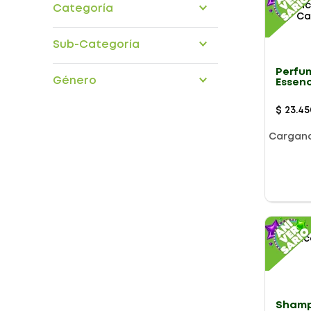
Categoría
Cuidado cabello
Sub-Categoría
acondicionadores
Perfu
Género
Essen
Cremas peinar
Trata
shampoo
Capila
Tratamientos Capilares
$
23
.
45
Cargan
Presentación
Shamp