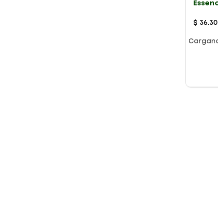
Essen
X 400
$
36
.
30
Cargan