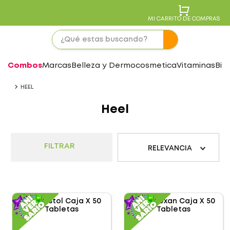
MI CARRITO DE COMPRAS
Combos
Marcas
Belleza y Dermocosmetica
Vitaminas
Bie
HEEL
Heel
FILTRAR
RELEVANCIA