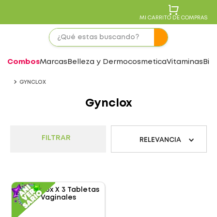
MI CARRITO DE COMPRAS
Combos
Marcas
Belleza y Dermocosmetica
Vitaminas
Bie
GYNCLOX
Gynclox
FILTRAR
RELEVANCIA