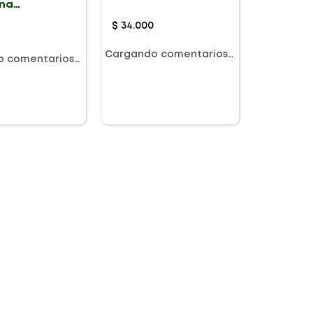
na
50ml
cante
ar X 45G
$
34
.
000
Cargando comentarios…
o comentarios…