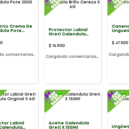
nto Crema De
Canend
Protector Labial
dula Pote
Unguen
Greti Calendula
Grm
Brillo Cereza X 6G
50
$
47
.
500
$
16
.
900
do comentarios…
Cargand
Cargando comentarios…
ctor Labial
Aceite Calendula
Ungüen
 Calendula
Greti X 150Ml