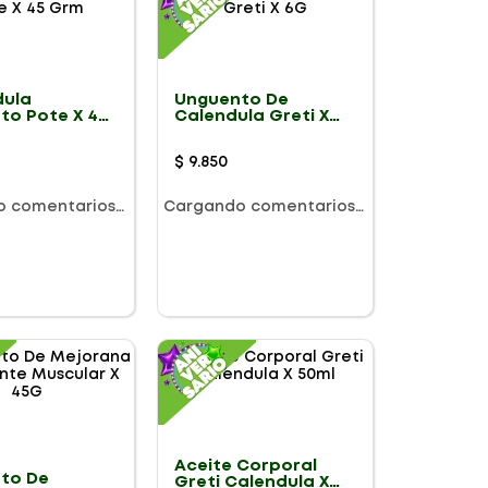
ula
Unguento De
to Pote X 45
Calendula Greti X
6G
$
9
.
850
o comentarios…
Cargando comentarios…
Aceite Corporal
to De
Greti Calendula X