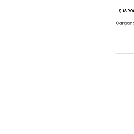
Origin
$
16
.
90
Cargan