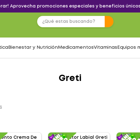
brar! Aprovecha promociones especiales y beneficios únicos
tica
Bienestar y Nutrición
Medicamentos
Vitaminas
Equipos 
Greti
S