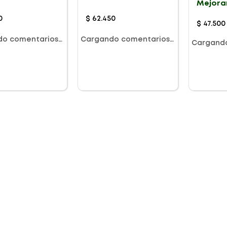
Mejora
al X 6G
Tonifi
Muscul
0
$
62
.
450
$
47
.
500
do comentarios…
Cargando comentarios…
Cargand