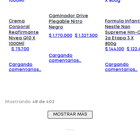
Caminador Drive
Crema
Formula Infanti
Plegable Nitro
Corporal
Nestle Nan
Negro
Reafirmante
Supreme Hm-
$
1
.
770
.
000
$
1
.
327
.
500
Nivea Q10 X
2a Etapa 3 X
1000Ml
800g
$
75
.
700
$
144
.
100
$
122
.
Cargando
comentarios…
Cargando
Cargando
comentarios…
comentarios…
Mostrando
48 de 402
MOSTRAR MÁS