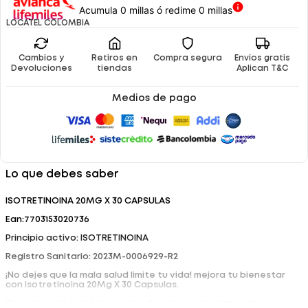
Acumula 0 millas ó redime 0 millas
LOCATEL COLOMBIA
Cambios y
Retiros en
Compra segura
Envíos gratis
Devoluciones
tiendas
Aplican T&C
Medios de pago
Lo que debes saber
ISOTRETINOINA 20MG X 30 CAPSULAS
Ean:7703153020736
Principio activo: ISOTRETINOINA
Registro Sanitario: 2023M-0006929-R2
¡No dejes que la mala salud limite tu vida! mejora tu bienestar
con Isotretinoina 20Mg X 30 Capsulas.
Consulta con tu médico antes de iniciar el tratamiento.