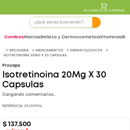
MI CARRITO DE COMPRAS
Combos
Marcas
Belleza y Dermocosmetica
Vitaminas
Bie
DROGUERIA
MEDICAMENTOS
DERMATOLOGICOS
ISOTRETINOINA 20MG X 30 CAPSULAS
Procaps
Isotretinoina 20Mg X 30
Capsulas
Cargando comentarios…
REFERENCIA
:
20459906
$
137
.
500