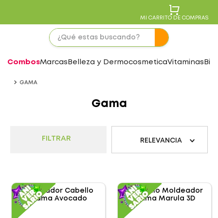
MI CARRITO DE COMPRAS
Combos
Marcas
Belleza y Dermocosmetica
Vitaminas
Bie
GAMA
Gama
FILTRAR
RELEVANCIA