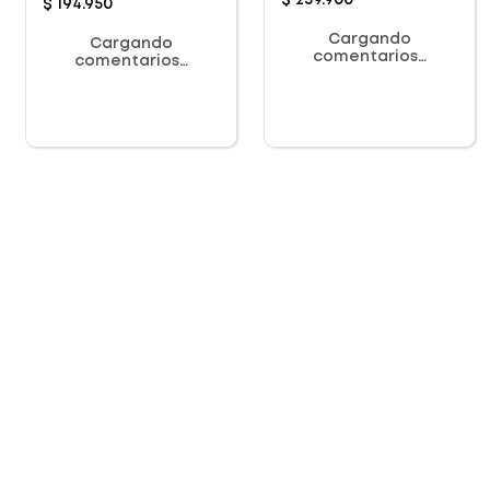
$
259
.
900
$
194
.
950
Cargando
Cargando
comentarios…
comentarios…