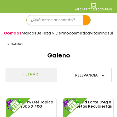
MI CARRITO DE COMPRAS
Combos
Marcas
Belleza y Dermocosmetica
Vitaminas
Bie
GALENO
Galeno
FILTRAR
RELEVANCIA