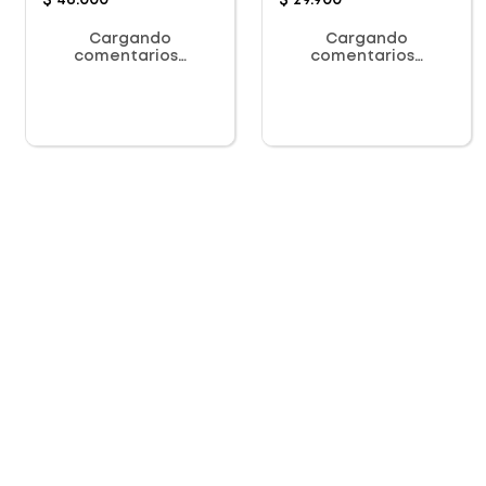
$
46
.
000
$
29
.
900
Cargando
Cargando
comentarios…
comentarios…