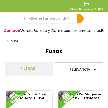
MI CARRITO DE COMPRAS
Combos
Marcas
Belleza y Dermocosmetica
Vitaminas
Bie
FUNAT
Funat
FILTRAR
RELEVANCIA