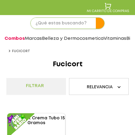
MI CARRITO DE COMPRAS
Combos
Marcas
Belleza y Dermocosmetica
Vitaminas
Bie
FUCICORT
Fucicort
FILTRAR
RELEVANCIA