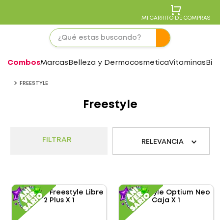
MI CARRITO DE COMPRAS
Combos
Marcas
Belleza y Dermocosmetica
Vitaminas
Bie
FREESTYLE
Freestyle
FILTRAR
RELEVANCIA