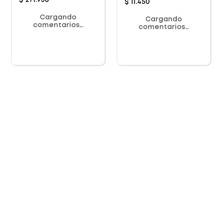
$
271
.
950
$
11
.
450
Cargando
Cargando
comentarios…
comentarios…