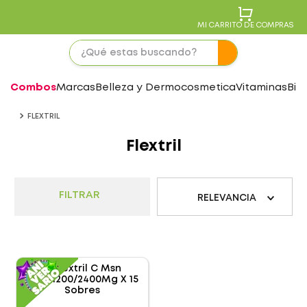
MI CARRITO DE COMPRAS
Combos
Marcas
Belleza y Dermocosmetica
Vitaminas
Bie
FLEXTRIL
Flextril
FILTRAR
RELEVANCIA