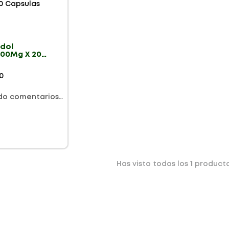
adol
00Mg X 20
las
0
do comentarios…
Has visto todos los
1
product