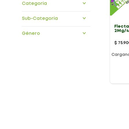
Categoría
medicamentos
Sub-Categoría
Flect
aparato-locomotor
2Mg/4
Género
Capsu
$
75
.
90
Cargan
Presentación