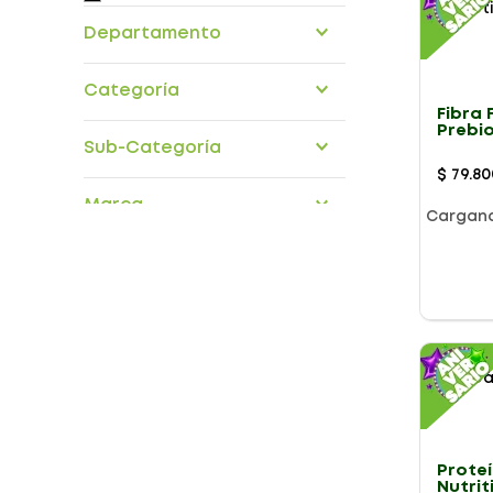
Departamento
Alimentos nutricionales
Categoría
Drogueria
Fibra 
Prebio
medicina-alternativa
Sub-Categoría
Piña X
suplementos
$
79
.
80
ejercicios
Marca
nutricionales
Cargan
suplementos
Prote
Dimensiones
Nutrit