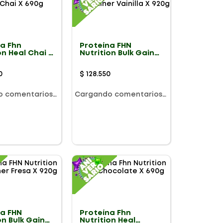
na Fhn
Proteína FHN
on Heal Chai X
Nutrition Bulk Gainer
Vainilla X 920g
0
$
128
.
550
o comentarios…
Cargando comentarios…
na FHN
Proteína Fhn
on Bulk Gainer
Nutrition Heal