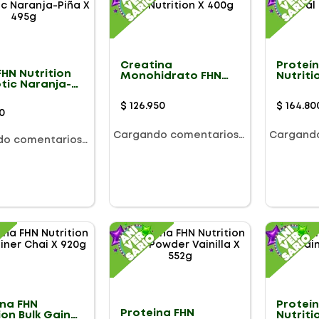
Creatina
Proteí
FHN Nutrition
Monohidrato FHN
Nutriti
tic Naranja-
Nutrition X 400g
690g
 495g
$
126
.
950
$
164
.
80
0
Cargando comentarios…
Cargand
do comentarios…
ína FHN
Proteí
Proteina FHN
ion Bulk Gainer
Nutriti