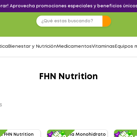
brar! Aprovecha promociones especiales y beneficios únicos
tica
Bienestar y Nutrición
Medicamentos
Vitaminas
Equipos 
FHN Nutrition
S