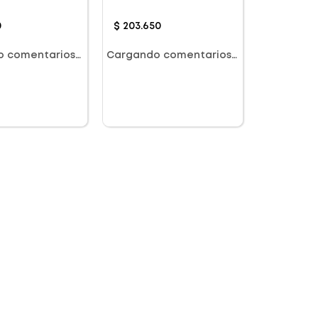
 920g
Chocolate X 690g
0
$
203
.
650
o comentarios…
Cargando comentarios…