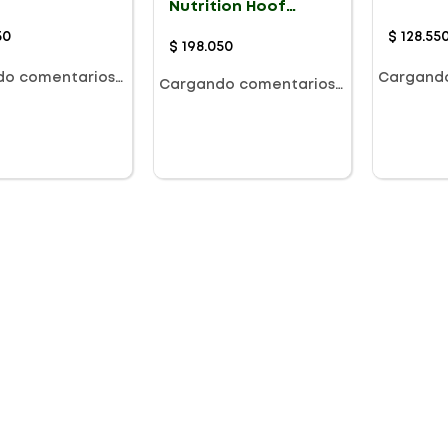
Nutrition Hoof
X 920g
Fresa X
Powder Vainilla X
552g
50
$
128
.
55
$
198
.
050
do comentarios…
Cargand
Cargando comentarios…