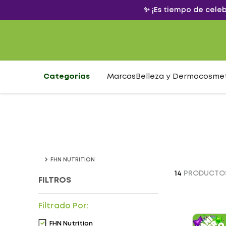
✨ ¡Es tiempo de cele
Categorías
Marcas
Belleza y Dermocosme
FHN NUTRITION
14
PRODUCTO
FILTROS
Filtrado Por:
FHN Nutrition