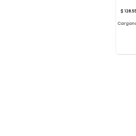
Chai 
$
128
.
5
Cargan
Género