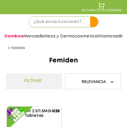
MI CARRITO DE COMPRAS
Combos
Marcas
Belleza y Dermocosmetica
Vitaminas
Bie
FEMIDEN
Femiden
FILTRAR
RELEVANCIA
-
15%