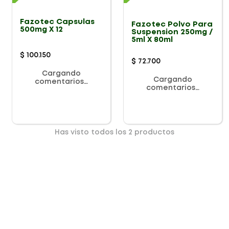
Fazotec Capsulas
Fazotec Polvo Para
500mg X 12
Suspension 250mg /
5ml X 80ml
$
100
.
150
$
72
.
700
Cargando
Cargando
comentarios…
comentarios…
Has visto todos los
2
productos