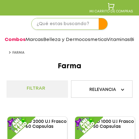
MI CARRITO DE COMPRAS
Combos
Marcas
Belleza y Dermocosmetica
Vitaminas
Bie
FARMA
Farma
FILTRAR
RELEVANCIA