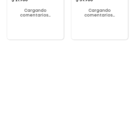
$
21
.
900
$
39
.
900
Cargando
Cargando
comentarios…
comentarios…