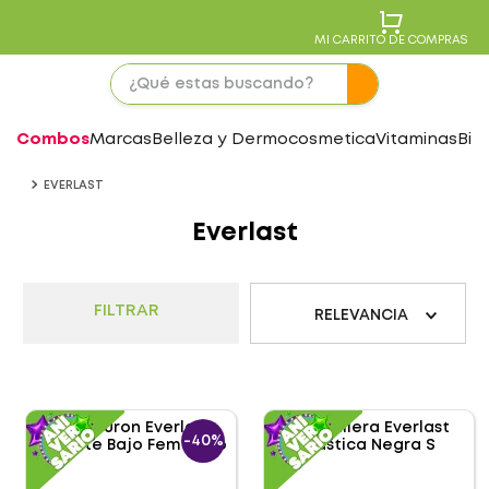
MI CARRITO DE COMPRAS
Combos
Marcas
Belleza y Dermocosmetica
Vitaminas
Bie
EVERLAST
Everlast
FILTRAR
RELEVANCIA
-
40%