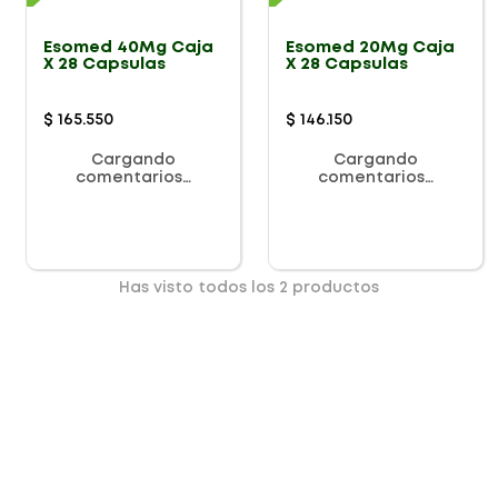
Esomed 40Mg Caja
Esomed 20Mg Caja
X 28 Capsulas
X 28 Capsulas
$
165
.
550
$
146
.
150
Cargando
Cargando
comentarios…
comentarios…
Has visto todos los
2
productos