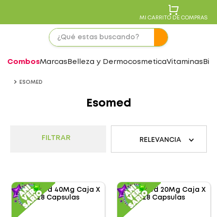
MI CARRITO DE COMPRAS
Combos
Marcas
Belleza y Dermocosmetica
Vitaminas
Bie
ESOMED
Esomed
FILTRAR
RELEVANCIA