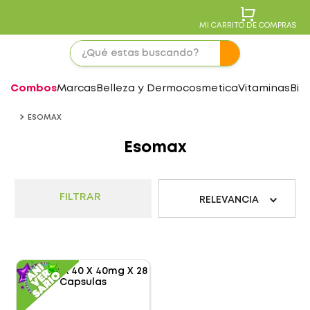
MI CARRITO DE COMPRAS
Combos
Marcas
Belleza y Dermocosmetica
Vitaminas
Bie
ESOMAX
Esomax
FILTRAR
RELEVANCIA