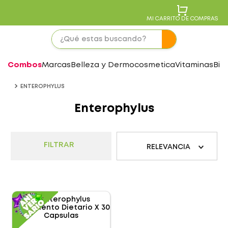
MI CARRITO DE COMPRAS
Combos
Marcas
Belleza y Dermocosmetica
Vitaminas
Bie
ENTEROPHYLUS
Enterophylus
FILTRAR
RELEVANCIA