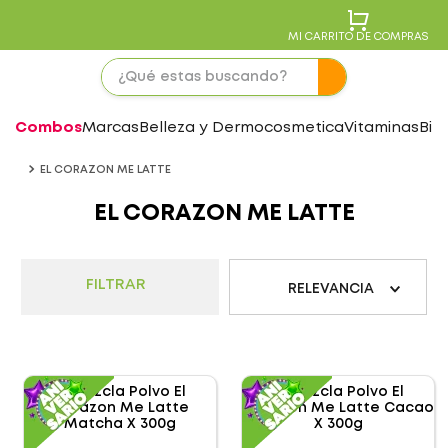
MI CARRITO DE COMPRAS
Combos
Marcas
Belleza y Dermocosmetica
Vitaminas
Bie
EL CORAZON ME LATTE
EL CORAZON ME LATTE
FILTRAR
RELEVANCIA