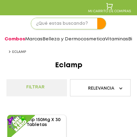
MI CARRITO DE COMPRAS
Combos
Marcas
Belleza y Dermocosmetica
Vitaminas
Bie
ECLAMP
Eclamp
FILTRAR
RELEVANCIA