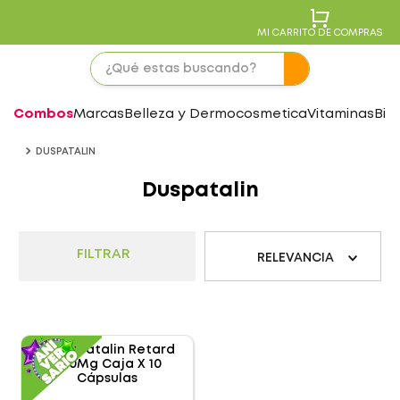
MI CARRITO DE COMPRAS
Combos
Marcas
Belleza y Dermocosmetica
Vitaminas
Bie
DUSPATALIN
Duspatalin
FILTRAR
RELEVANCIA