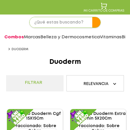
MI CARRITO DE COMPRAS
Combos
Marcas
Belleza y Dermocosmetica
Vitaminas
Bie
DUODERM
Duoderm
FILTRAR
RELEVANCIA
Fraccionado
:
Sobre
Fraccionado
:
Sobre